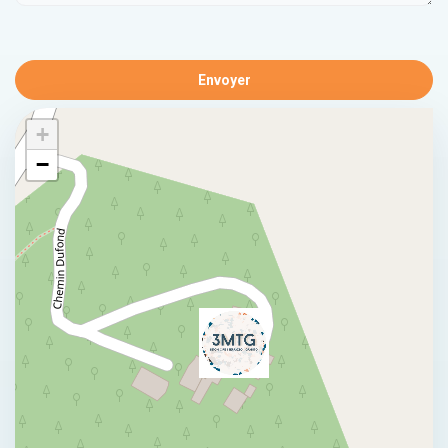
Envoyer
+
−