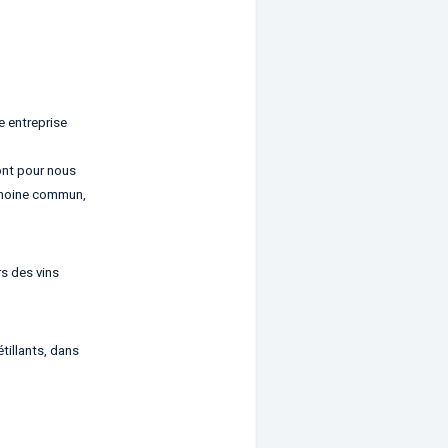
 entreprise
ont pour nous
rimoine commun,
rs des vins
étillants, dans