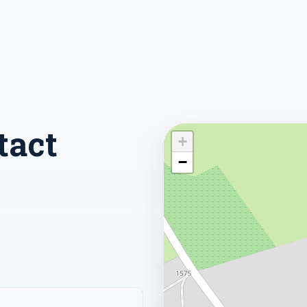
tact
+
−