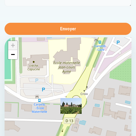
Envoyer
+
−