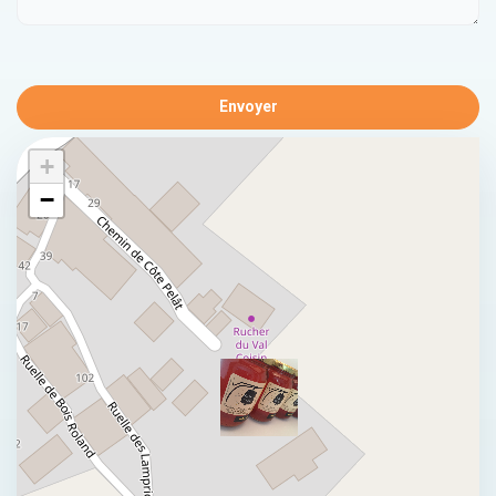
Envoyer
+
−