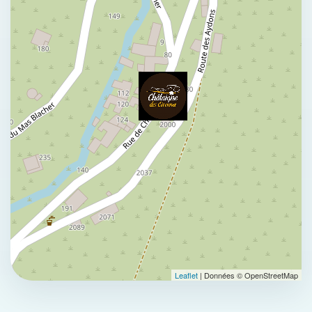
Leaflet
| Données © OpenStreetMap