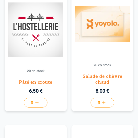
20
en stock
20
en stock
Salade de chèvre
Pâté en croute
chaud
6.50 €
8.00 €
🛒
🛒