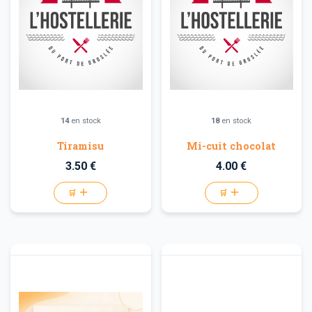
14
en stock
18
en stock
Tiramisu
Mi-cuit chocolat
3.50 €
4.00 €
🛒
🛒