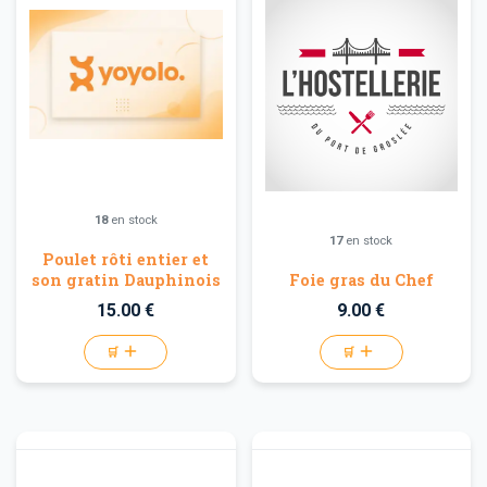
18
en stock
17
en stock
Poulet rôti entier et
son gratin Dauphinois
Foie gras du Chef
15.00 €
9.00 €
🛒
🛒