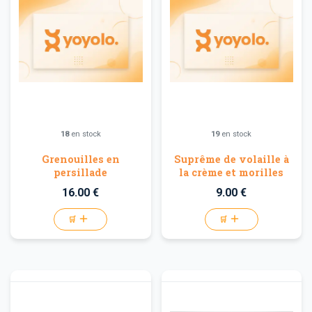
18
en stock
19
en stock
Grenouilles en
Suprême de volaille à
persillade
la crème et morilles
16.00 €
9.00 €
🛒
🛒