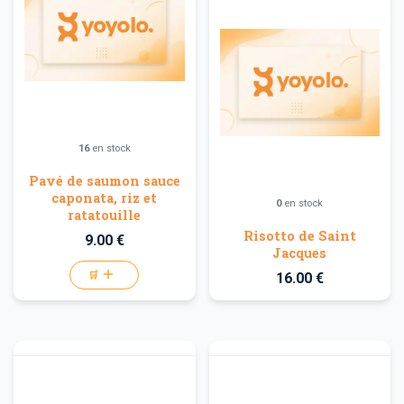
16
en stock
Pavé de saumon sauce
caponata, riz et
0
en stock
ratatouille
Risotto de Saint
9.00 €
Jacques
🛒
16.00 €