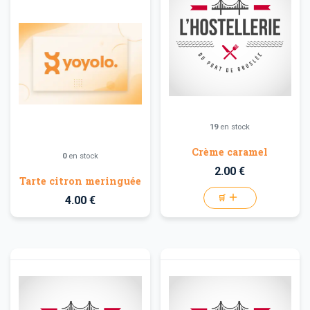
19
en stock
Crème caramel
0
en stock
2.00 €
Tarte citron meringuée
4.00 €
🛒