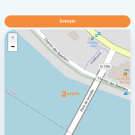
Envoyer
+
−