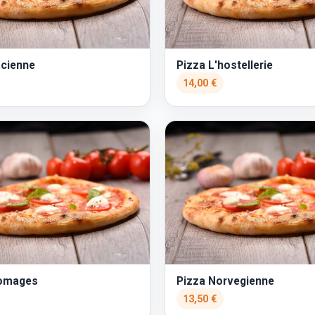
acienne
Pizza L'hostellerie
14,00 €
romages
Pizza Norvegienne
13,50 €