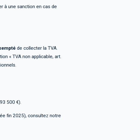
r à une sanction en cas de
xempté
de collecter la TVA.
on « TVA non applicable, art.
ionnels.
93 500 €).
née fin 2025), consultez notre