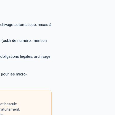
archivage automatique, mises à
s (oubli de numéro, mention
obligations légales, archivage
é pour les micro-
 et bascule
gratuitement,
ic.