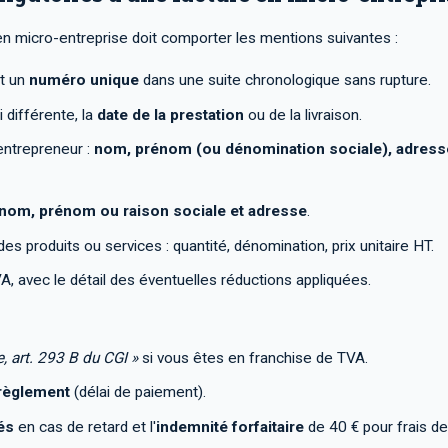
 en micro-entreprise doit comporter les mentions suivantes :
t un
numéro unique
dans une suite chronologique sans rupture.
i différente, la
date de la prestation
ou de la livraison.
-entrepreneur :
nom, prénom (ou dénomination sociale), adresse
nom, prénom ou raison sociale et adresse
.
es produits ou services : quantité, dénomination, prix unitaire HT.
A, avec le détail des éventuelles réductions appliquées.
, art. 293 B du CGI »
si vous êtes en franchise de TVA.
règlement
(délai de paiement).
és
en cas de retard et l'
indemnité forfaitaire
de 40 € pour frais d