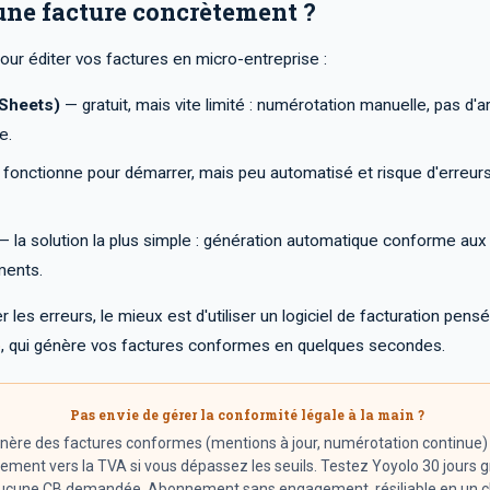
une facture concrètement ?
our éditer vos factures en micro-entreprise :
 Sheets)
— gratuit, mais vite limité : numérotation manuelle, pas d'
e.
fonctionne pour démarrer, mais peu automatisé et risque d'erreur
 la solution la plus simple : génération automatique conforme aux 
ments.
 les erreurs, le mieux est d'utiliser un logiciel de facturation pens
o
, qui génère vos factures conformes en quelques secondes.
Pas envie de gérer la conformité légale à la main ?
nère des factures conformes (mentions à jour, numérotation continue)
ment vers la TVA si vous dépassez les seuils. Testez Yoyolo 30 jours 
ucune CB demandée. Abonnement sans engagement, résiliable en un cl