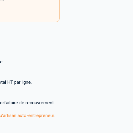
e.
otal HT par ligne.
forfaitaire de recouvrement.
 qu'artisan auto-entrepreneur
.