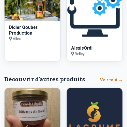
Didier Goubet
Production
Allex
AlexisOrdi
Belley
Découvrir d'autres produits
Voir tout →