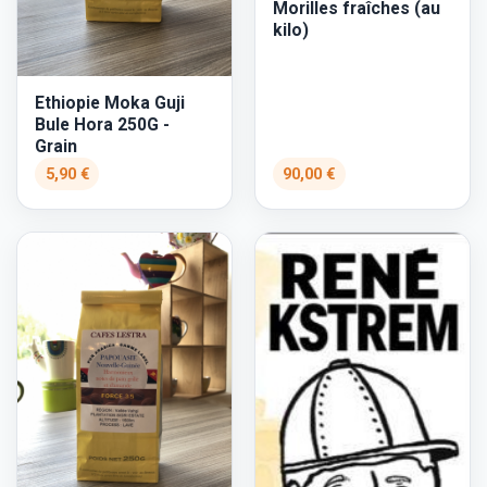
Morilles fraîches (au
kilo)
Ethiopie Moka Guji
Bule Hora 250G -
Grain
5,90 €
90,00 €