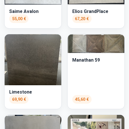
Elios GrandPlace
Saime Avalon
55,00 €
67,20 €
Manathan 59
Limestone
69,90 €
45,60 €