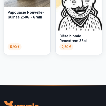
Papouasie Nouvelle-
Guinée 250G - Grain
Bière blonde
Renextrem 33cl
5,90 €
2,50 €