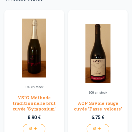
180
en stock
600
en stock
VSIG Méthode
traditionnelle brut
AOP Savoie rouge
cuvée 'Symposium'
cuvée 'Passe-velours'
8.90 €
6.75 €
🛒
🛒