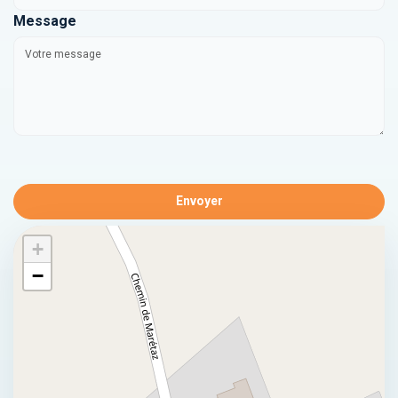
Message
Envoyer
+
−