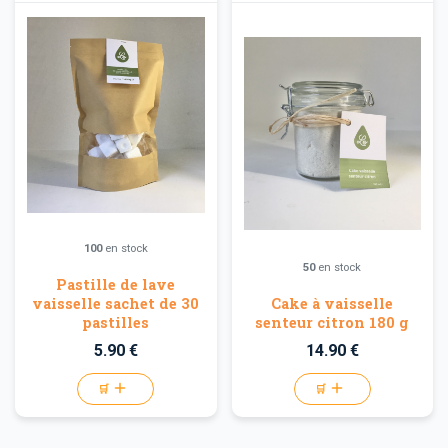
100
en stock
50
en stock
Pastille de lave
vaisselle sachet de 30
Cake à vaisselle
pastilles
senteur citron 180 g
5.90 €
14.90 €
🛒
🛒