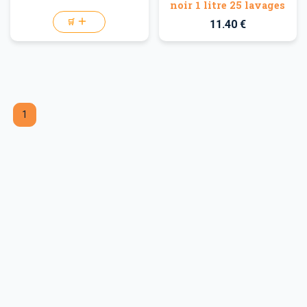
noir 1 litre 25 lavages
🛒
11.40 €
1