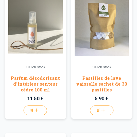
100
en stock
100
en stock
Parfum désodorisant
Pastilles de lave
d'intérieur senteur
vaisselle sachet de 30
cèdre 100 ml
pastilles
11.50 €
5.90 €
🛒
🛒