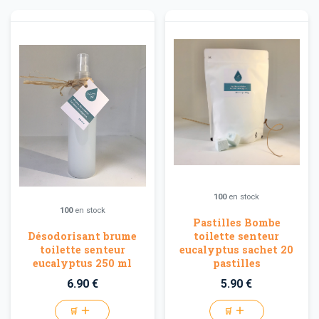
100
en stock
100
en stock
Pastilles Bombe
Désodorisant brume
toilette senteur
toilette senteur
eucalyptus sachet 20
eucalyptus 250 ml
pastilles
6.90 €
5.90 €
🛒
🛒