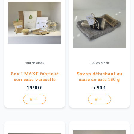
100
en stock
100
en stock
Box I MAKE fabriqué
Savon détachant au
son cake vaisselle
marc de café 150 g
19.90 €
7.90 €
🛒
🛒