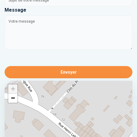
Message
Envoyer
+
−