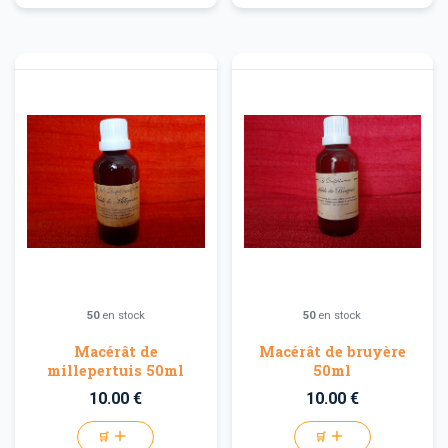
50
en stock
50
en stock
Macérât de
Macérât de bruyère
millepertuis 50ml
50ml
10.00 €
10.00 €
🛒
🛒