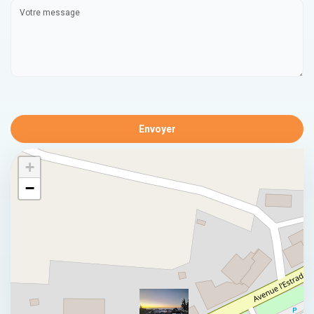
Envoyer
+
−