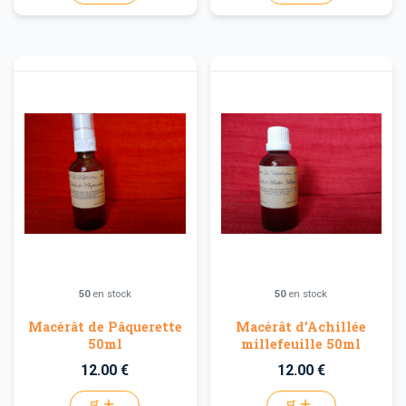
50
en stock
50
en stock
Macérât de Pâquerette
Macérât d'Achillée
50ml
millefeuille 50ml
12.00 €
12.00 €
🛒
🛒