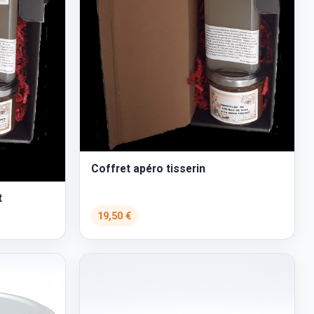
Coffret apéro tisserin
t
19,50 €