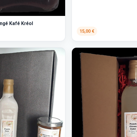
ngé Kafé Kréol
15,00 €