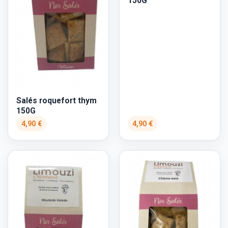
150G
Salés roquefort thym
150G
4,90 €
4,90 €