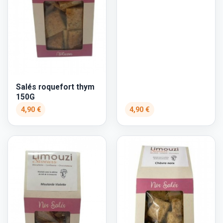
Salés roquefort thym
150G
4,90 €
4,90 €