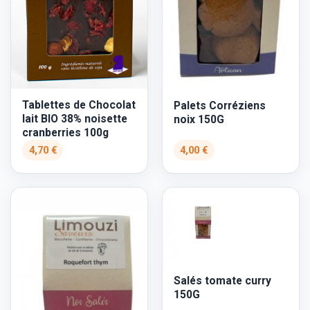
Tablettes de Chocolat
Palets Corréziens
lait BIO 38% noisette
noix 150G
cranberries 100g
4,70 €
4,00 €
Salés tomate curry
150G