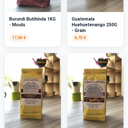
Burundi Butihinda 1KG
Guatemala
- Moulu
Huehuetenango 250G
- Grain
17,00 €
4,70 €