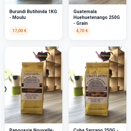
Burundi Butihinda 1KG
Guatemala
- Moulu
Huehuetenango 250G
- Grain
17,00 €
4,70 €
Papouasie Nouvelle-
Cuba Serrano 250G -