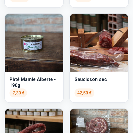
Pâté Mamie Alberte -
Saucisson sec
190g
7,30 €
42,50 €