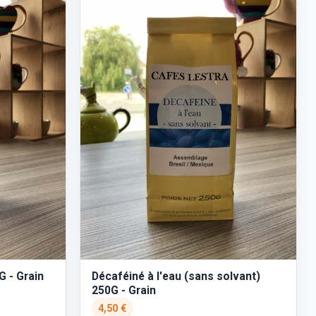
G - Grain
Décaféiné à l'eau (sans solvant)
250G - Grain
4,50 €