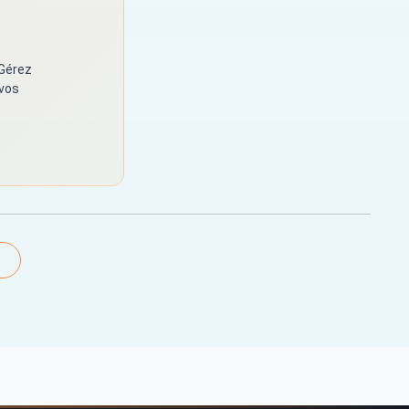
 Gérez
 vos