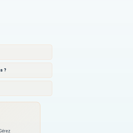
s ?
 Gérez