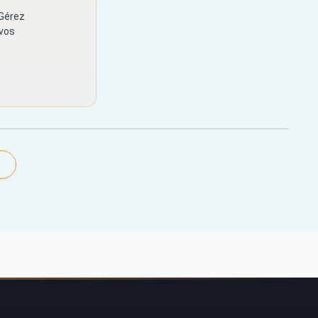
 Gérez
 vos