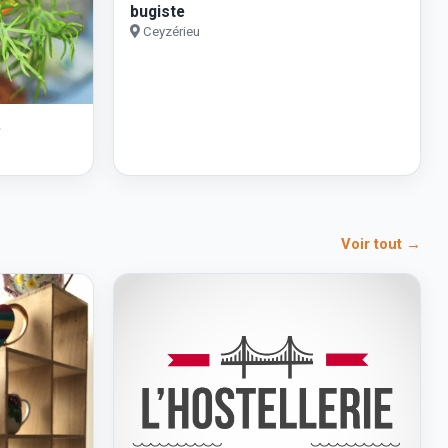
bugiste
Ceyzérieu
e
Voir tout →