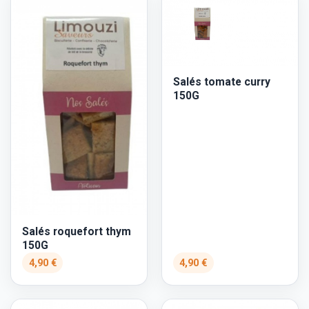
Salés tomate curry
150G
Salés roquefort thym
150G
4,90 €
4,90 €