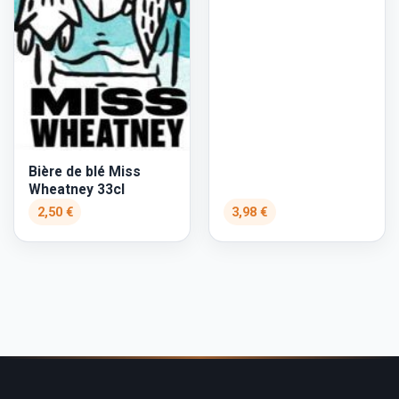
Bière de blé Miss
Wheatney 33cl
2,50 €
3,98 €