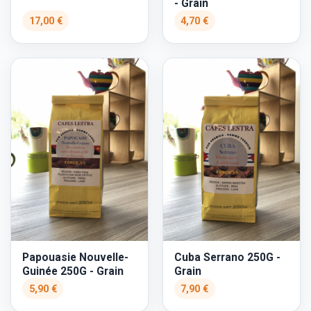
- Grain
17,00 €
4,70 €
Papouasie Nouvelle-
Cuba Serrano 250G -
Guinée 250G - Grain
Grain
5,90 €
7,90 €