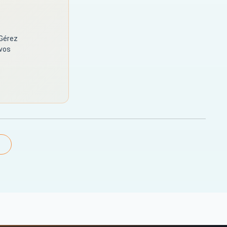
 Gérez
 vos