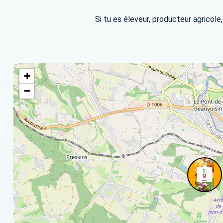
Si tu es éleveur, producteur agricol
+
−