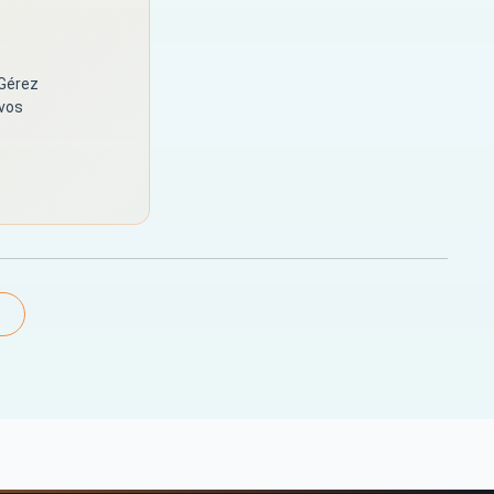
 Gérez
 vos