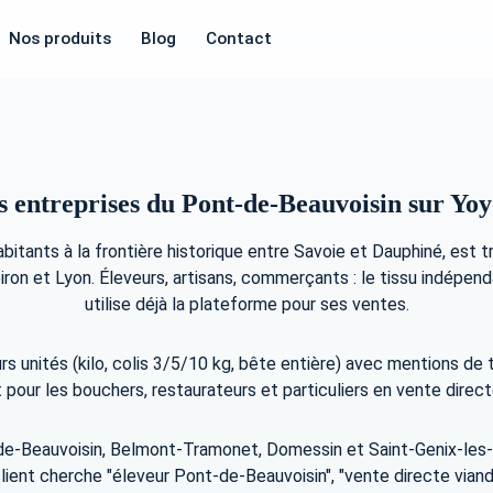
Nos produits
Blog
Contact
s entreprises du Pont-de-Beauvoisin sur Yoy
tants à la frontière historique entre Savoie et Dauphiné, est t
ron et Lyon. Éleveurs, artisans, commerçants : le tissu indépen
utilise déjà la plateforme pour ses ventes.
urs unités (kilo, colis 3/5/10 kg, bête entière) avec mentions de 
et pour les bouchers, restaurateurs et particuliers en vente direc
-de-Beauvoisin, Belmont-Tramonet, Domessin et Saint-Genix-les-
 client cherche "éleveur Pont-de-Beauvoisin", "vente directe via