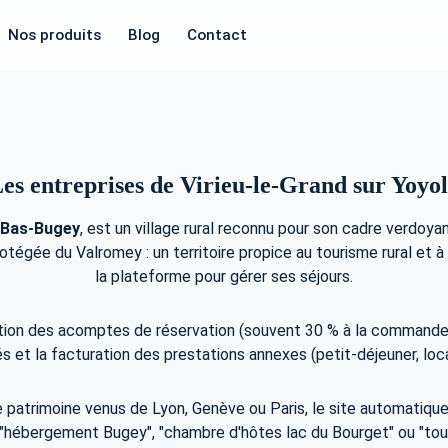
Nos produits
Blog
Contact
es entreprises de Virieu-le-Grand sur Yoyo
Bas-Bugey
, est un village rural reconnu pour son cadre verdoy
tégée du Valromey : un territoire propice au tourisme rural et à l
la plateforme pour gérer ses séjours.
stion des acomptes de réservation (souvent 30 % à la commande), 
 et la facturation des prestations annexes (petit-déjeuner, locat
de patrimoine venus de Lyon, Genève ou Paris, le site automatiqu
, "hébergement Bugey", "chambre d'hôtes lac du Bourget" ou "to