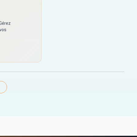
 Gérez
 vos