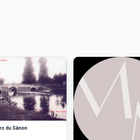
les du Sânon
t