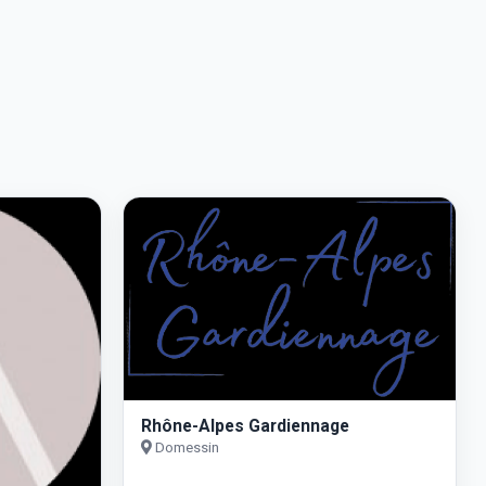
Rhône-Alpes Gardiennage
Domessin