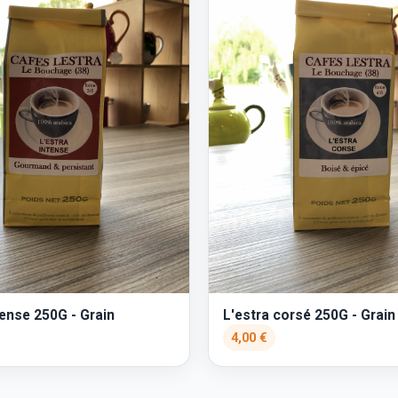
tense 250G - Grain
L'estra corsé 250G - Grain
4,00 €