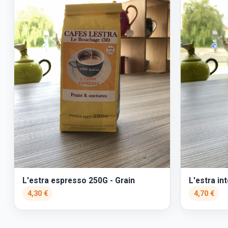
L'estra espresso 250G - Grain
L'estra in
4,30 €
4,70 €