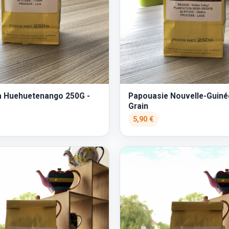
 Huehuetenango 250G -
Papouasie Nouvelle-Guiné
Grain
5,90 €