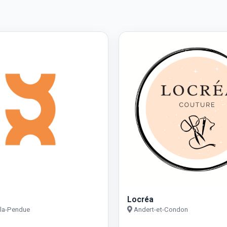
e
Locréa
-la-Pendue
Andert-et-Condon