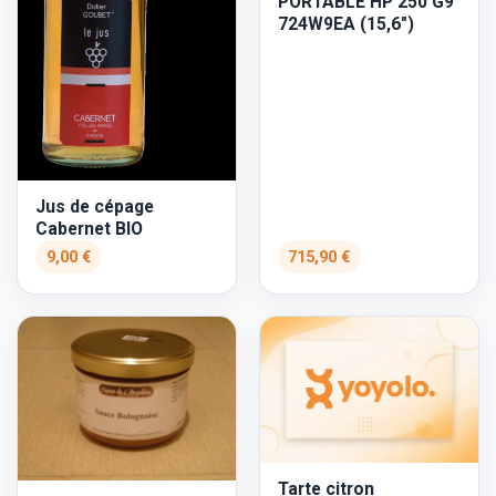
PORTABLE HP 250 G9
724W9EA (15,6")
Jus de cépage
Cabernet BIO
9,00 €
715,90 €
Tarte citron