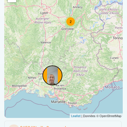
2
Leaflet
| Données © OpenStreetMap