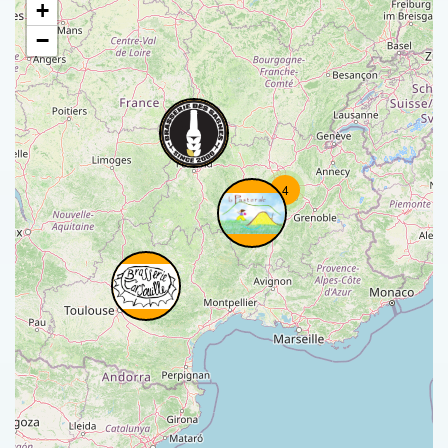
+
−
4