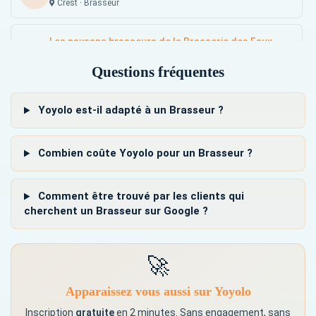
Crest · Brasseur
Les paysans brasseurs de la Brasserie des Faux
LP
Semblables
Questions fréquentes
Saint-Victor-de-Cessieu · Brasseur
Yoyolo est-il adapté à un Brasseur ?
Combien coûte Yoyolo pour un Brasseur ?
Comment être trouvé par les clients qui
cherchent un Brasseur sur Google ?
🚀
Apparaissez vous aussi sur Yoyolo
Inscription
gratuite
en 2 minutes. Sans engagement, sans