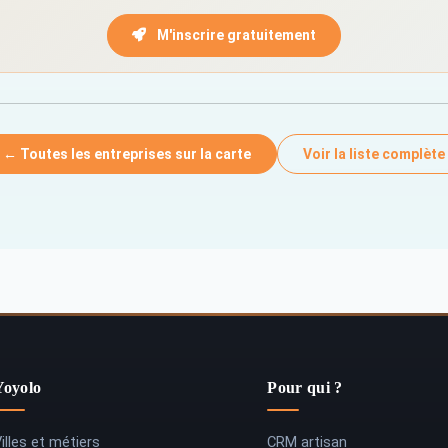
M'inscrire gratuitement
← Toutes les entreprises sur la carte
Voir la liste complète
Yoyolo
Pour qui ?
illes et métiers
CRM artisan