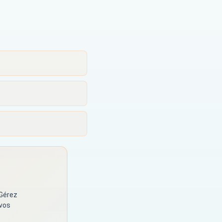
 Gérez
 vos