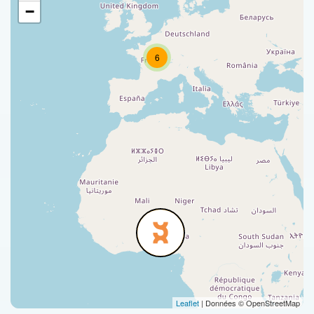
−
6
Leaflet
| Données © OpenStreetMap