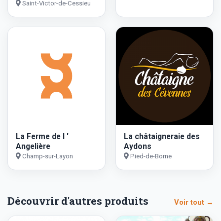
Saint-Victor-de-Cessieu
La Ferme de l '
La châtaigneraie des
Angelière
Aydons
Champ-sur-Layon
Pied-de-Borne
Découvrir d'autres produits
Voir tout →