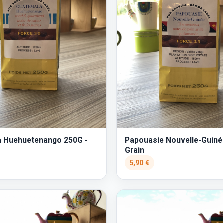
 Huehuetenango 250G -
Papouasie Nouvelle-Guiné
Grain
5,90 €