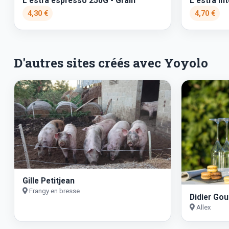
L'estra espresso 250G - Grain
L'estra in
4,30 €
4,70 €
D'autres sites créés avec Yoyolo
Gille Petitjean
Frangy en bresse
Didier Go
Allex