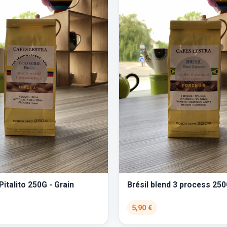
italito 250G - Grain
Brésil blend 3 process 250
5,90 €