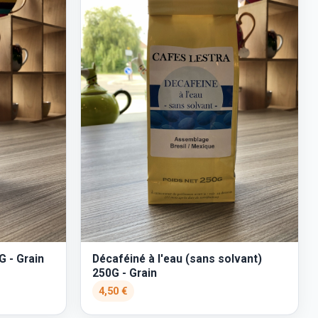
G - Grain
Décaféiné à l'eau (sans solvant)
250G - Grain
4,50 €