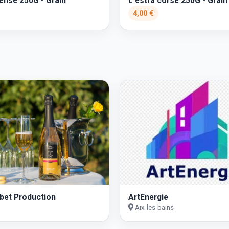
tense 250G - Grain
L'estra corsé 250G - Grain
4,00 €
ubet Production
ArtEnergie
Aix-les-bains