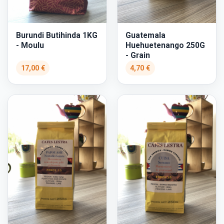
Burundi Butihinda 1KG
Guatemala
- Moulu
Huehuetenango 250G
- Grain
17,00 €
4,70 €