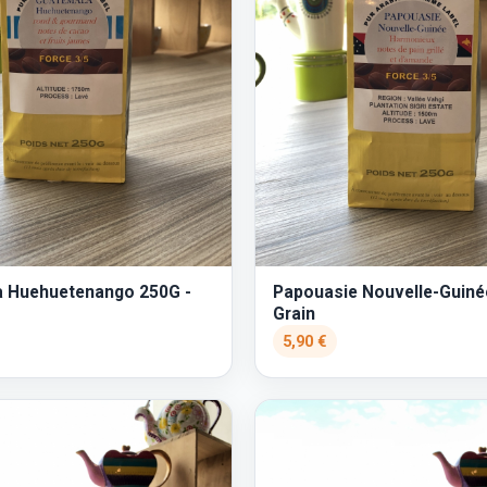
 Huehuetenango 250G -
Papouasie Nouvelle-Guiné
Grain
5,90 €