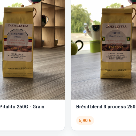
italito 250G - Grain
Brésil blend 3 process 250
5,90 €