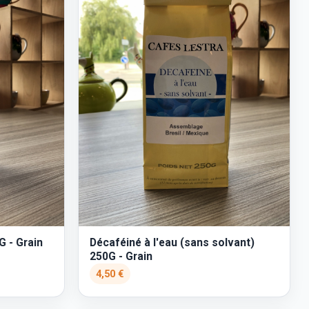
G - Grain
Décaféiné à l'eau (sans solvant)
250G - Grain
4,50 €