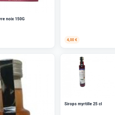
vre noix 150G
4,00 €
Sirops myrtille 25 cl