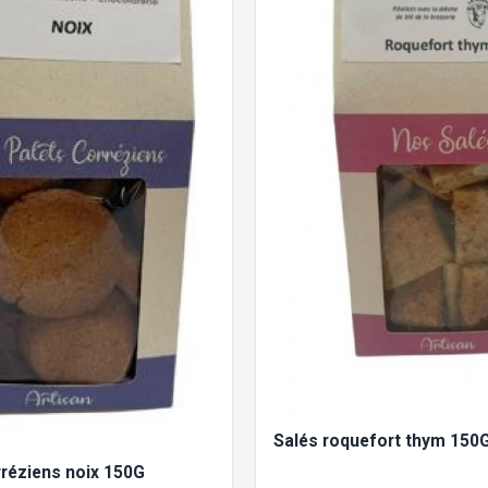
Salés roquefort thym 150
rréziens noix 150G