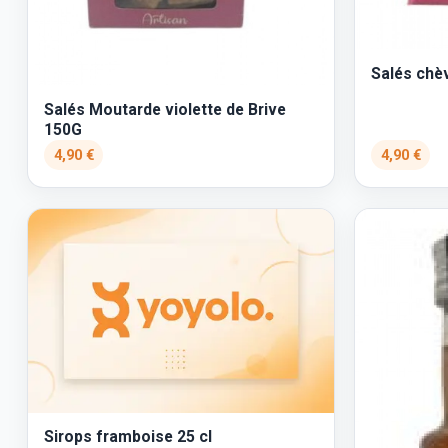
Salés chè
Salés Moutarde violette de Brive
150G
4,90 €
4,90 €
Sirops framboise 25 cl