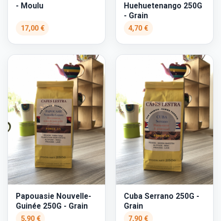
- Moulu
Huehuetenango 250G
- Grain
17,00 €
4,70 €
Papouasie Nouvelle-
Cuba Serrano 250G -
Guinée 250G - Grain
Grain
5,90 €
7,90 €