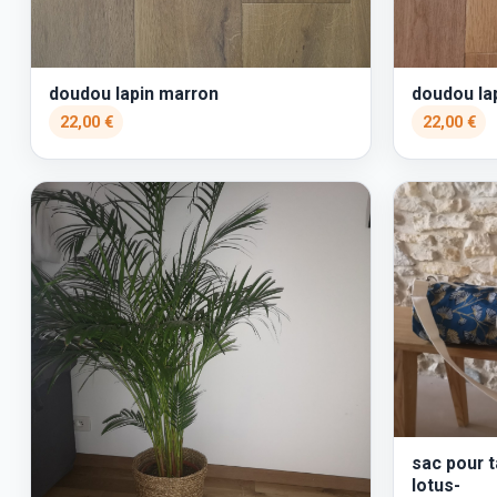
doudou lapin marron
doudou lap
22,00 €
22,00 €
sac pour t
lotus-