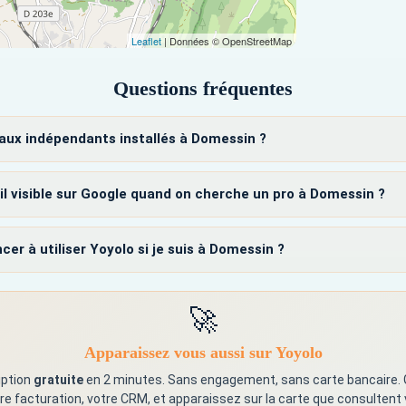
Leaflet
| Données © OpenStreetMap
Questions fréquentes
 aux indépendants installés à Domessin ?
il visible sur Google quand on cherche un pro à Domessin ?
à utiliser Yoyolo si je suis à Domessin ?
🚀
Apparaissez vous aussi sur Yoyolo
iption
gratuite
en 2 minutes. Sans engagement, sans carte bancaire.
re facturation, votre CRM, et apparaissez sur la carte que consultent