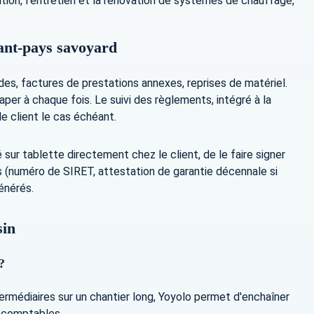
tion, l'entretien et la rénovation de systèmes de chauffage,
vant-pays savoyard
es, factures de prestations annexes, reprises de matériel.
per à chaque fois. Le suivi des règlements, intégré à la
le client le cas échéant.
 sur tablette directement chez le client, de le faire signer
s (numéro de SIRET, attestation de garantie décennale si
énérés.
sin
?
ermédiaires sur un chantier long, Yoyolo permet d'enchaîner
 comptables.