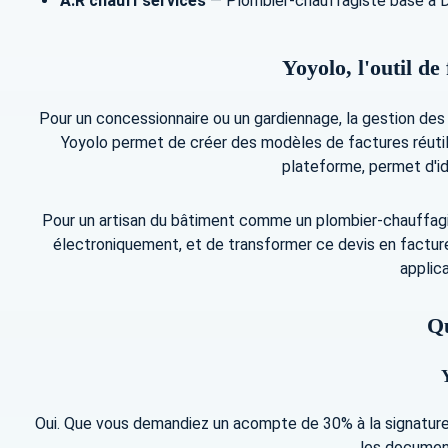
A.R chauff'services
— Plombier-chauffagiste basé à Dom
Yoyolo, l'outil d
Pour un concessionnaire ou un gardiennage, la gestion des
Yoyolo permet de créer des modèles de factures réutilis
plateforme, permet d'ide
Pour un artisan du bâtiment comme un plombier-chauffagiste,
électroniquement, et de transformer ce devis en facture
applic
Qu
Oui. Que vous demandiez un acompte de 30% à la signature d
les documen