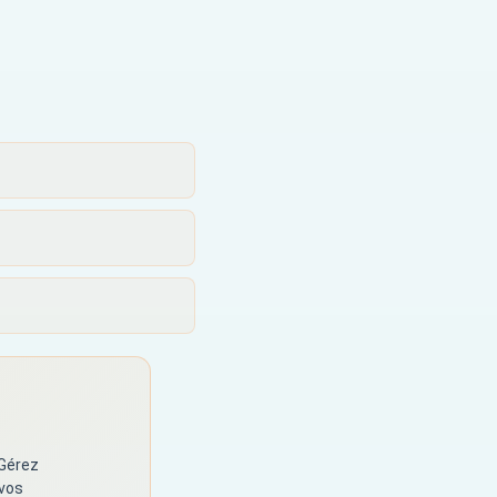
 Gérez
 vos