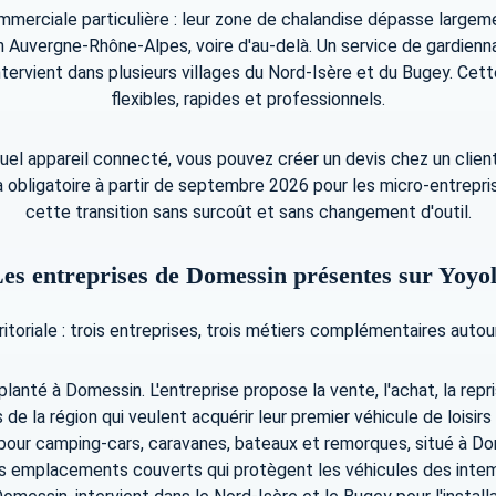
merciale particulière : leur zone de chalandise dépasse largem
 Auvergne-Rhône-Alpes, voire d'au-delà. Un service de gardiennag
intervient dans plusieurs villages du Nord-Isère et du Bugey. C
flexibles, rapides et professionnels.
 appareil connecté, vous pouvez créer un devis chez un client, l
 obligatoire à partir de septembre 2026 pour les micro-entrepris
cette transition sans surcoût et sans changement d'outil.
es entreprises de Domessin présentes sur Yoyo
ritoriale : trois entreprises, trois métiers complémentaires autour 
nté à Domessin. L'entreprise propose la vente, l'achat, la repri
de la région qui veulent acquérir leur premier véhicule de loisirs
ur camping-cars, caravanes, bateaux et remorques, situé à Domes
es emplacements couverts qui protègent les véhicules des intem