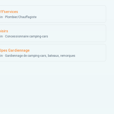
ff'services
n · Plombier/Chauffagiste
oisirs
n · Concessionnaire camping-cars
lpes Gardiennage
 · Gardiennage de camping-cars, bateaux, remorques