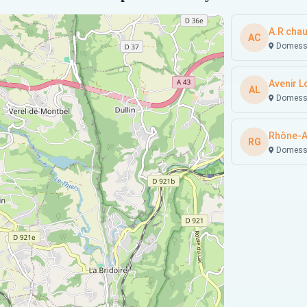
A.R chau
AC
Domessi
Avenir L
AL
Domessi
Rhône-A
RG
Domessin