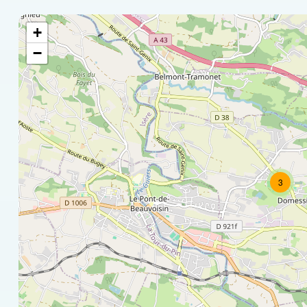
+
−
3