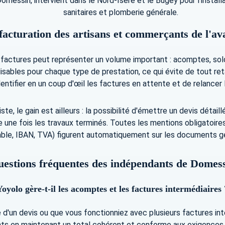
essin, intervient dans le Nord-Isère et le Bugey pour l'installa
sanitaires et plomberie générale.
e facturation des artisans et commerçants de l'a
 factures peut représenter un volume important : acomptes, sold
ables pour chaque type de prestation, ce qui évite de tout reta
ntifier en un coup d'œil les factures en attente et de relancer 
 le gain est ailleurs : la possibilité d'émettre un devis détaillé
 une fois les travaux terminés. Toutes les mentions obligatoire
able, IBAN, TVA) figurent automatiquement sur les documents g
estions fréquentes des indépendants de Domes
Yoyolo gère-t-il les acomptes et les factures intermédiaires 
'un devis ou que vous fonctionniez avec plusieurs factures int
ts en maintenant un total cohérent et conforme aux exigences