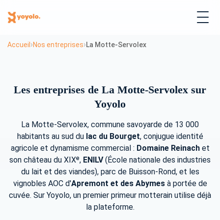
›
›
Accueil
Nos entreprises
La Motte-Servolex
Les entreprises de La Motte-Servolex sur
Yoyolo
La Motte-Servolex, commune savoyarde de 13 000
habitants au sud du
lac du Bourget
, conjugue identité
agricole et dynamisme commercial :
Domaine Reinach
et
son château du XIXᵉ,
ENILV
(École nationale des industries
du lait et des viandes), parc de Buisson-Rond, et les
vignobles AOC d'
Apremont et des Abymes
à portée de
cuvée. Sur Yoyolo, un premier primeur motterain utilise déjà
la plateforme.