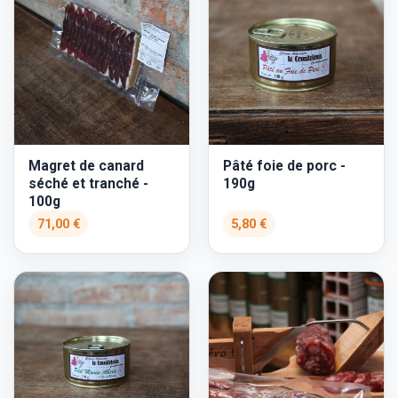
Magret de canard
Pâté foie de porc -
séché et tranché -
190g
100g
71,00 €
5,80 €