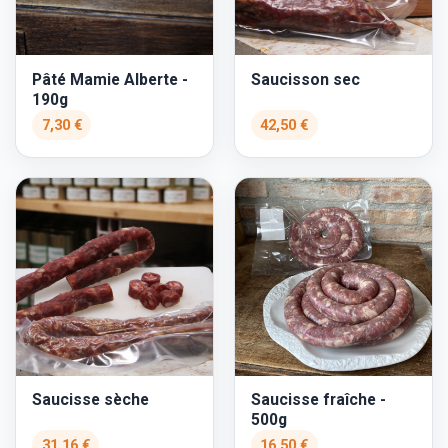
Pâté Mamie Alberte -
Saucisson sec
190g
7,30 €
42,50 €
Saucisse sèche
Saucisse fraîche -
500g
31,16 €
16,50 €