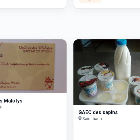
es Malotys
e
GAEC des sapins
Saint haon