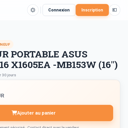
💶
Connexion
Inscription
 NEUF
R PORTABLE ASUS
6 X1605EA -MB153W (16")
r 30 jours
UR
Ajouter au panier
ment sécurisé · Contact direct avec le vendeur