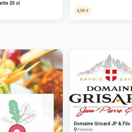
ette 25 cl
4,00 €
Domaine Grisard JP & Fils
Freterive