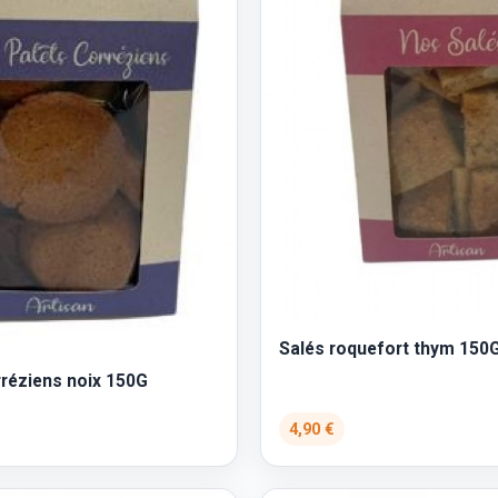
Salés roquefort thym 150
rréziens noix 150G
4,90 €