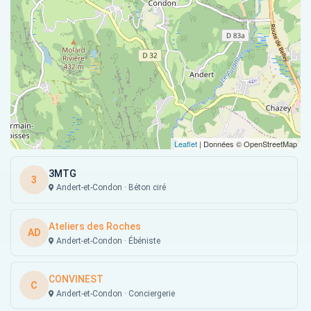
Leaflet
| Données © OpenStreetMap
3MTG
3
Andert-et-Condon · Béton ciré
Ateliers des Roches
AD
Andert-et-Condon · Ébéniste
CONVINEST
C
Andert-et-Condon · Conciergerie