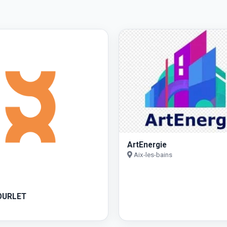
ArtEnergie
Aix-les-bains
OURLET